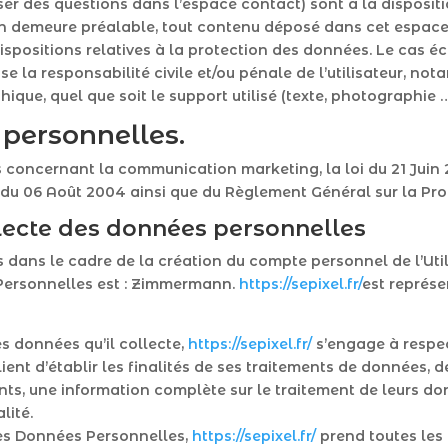
ser des questions dans l’espace contact) sont à la dispositi
en demeure préalable, tout contenu déposé dans cet espace 
dispositions relatives à la protection des données. Le cas é
se la responsabilité civile et/ou pénale de l’utilisateur, 
hique, quel que soit le support utilisé (texte, photographie …
 personnelles.
s concernant la communication marketing, la loi du 21 Juin
é du 06 Août 2004 ainsi que du Règlement Général sur la Pro
llecte des données personnelles
dans le cadre de la création du compte personnel de l’Utilis
Personnelles est : Zimmermann.
https://sepixel.fr/
est représ
s données qu’il collecte,
https://sepixel.fr/
s’engage à respec
ent d’établir les finalités de ses traitements de données, de
ents, une information complète sur le traitement de leurs d
lité.
es Données Personnelles,
https://sepixel.fr/
prend toutes les