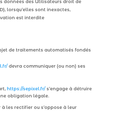
es données des Utilisateurs droit de
), lorsqu’elles sont inexactes,
vation est interdite
’objet de traitements automatisés fondés
.fr/
devra communiquer (ou non) ses
rt,
https://sepixel.fr/
s’engage à détruire
une obligation légale.
 les rectifier ou s’oppose à leur