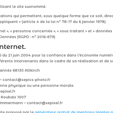
lisant le site susnommé.
ations qui permettent, sous quelque forme que ce soit, direc
iquent » (article 4 de la loi n° 78-17 du 6 janvier 1978).
 », « personne concernée », « sous traitant » et « données s
Données (RGPD : n° 2016-679)
internet.
75 du 21 juin 2004 pour la confiance dans l’économie numériqu
fférents intervenants dans le cadre de sa réalisation et de so
annès 68130 Altkirch
– contact@sepics-photo.fr
onne physique ou une personne morale.
pixel.fr
0 Roubaix 1007
Zimmermann – contact@sepixel.fr
èle proposé par le
générateur gratuit de mentions légales p