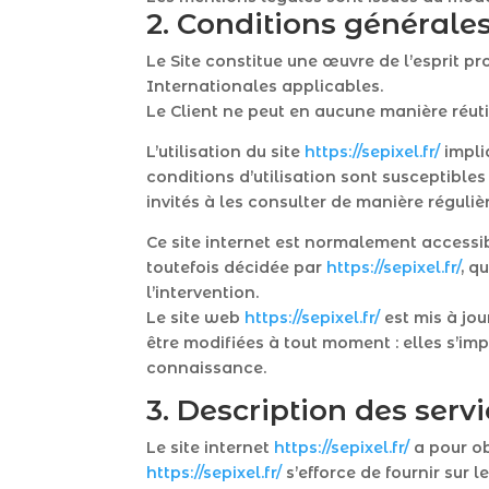
2. Conditions générales 
Le Site constitue une œuvre de l’esprit p
Internationales applicables.
Le Client ne peut en aucune manière réuti
L’utilisation du site
https://sepixel.fr/
impliq
conditions d’utilisation sont susceptibles
invités à les consulter de manière régulièr
Ce site internet est normalement accessi
toutefois décidée par
https://sepixel.fr/
, q
l’intervention.
Le site web
https://sepixel.fr/
est mis à jo
être modifiées à tout moment : elles s’imp
connaissance.
3. Description des servi
Le site internet
https://sepixel.fr/
a pour ob
https://sepixel.fr/
s’efforce de fournir sur l