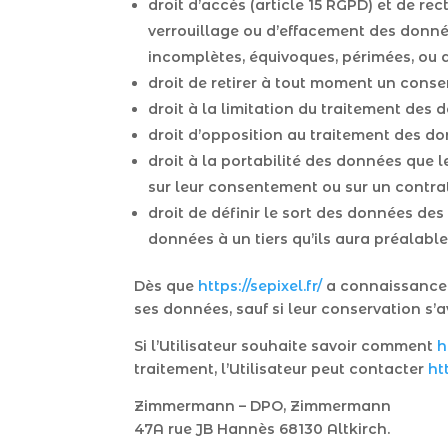
droit d’accès (article 15 RGPD) et de re
verrouillage ou d’effacement des donnée
incomplètes, équivoques, périmées, ou do
droit de retirer à tout moment un conse
droit à la limitation du traitement des 
droit d’opposition au traitement des do
droit à la portabilité des données que l
sur leur consentement ou sur un contrat
droit de définir le sort des données des 
données à un tiers qu’ils aura préalab
Dès que
https://sepixel.fr/
a connaissance d
ses données, sauf si leur conservation s’
Si l’Utilisateur souhaite savoir comment
h
traitement, l’Utilisateur peut contacter
htt
Zimmermann – DPO, Zimmermann
47A rue JB Hannès 68130 Altkirch.