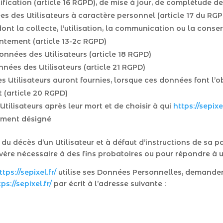
ctification (article 16 RGPD), de mise à jour, de complétude d
s des Utilisateurs à caractère personnel (article 17 du RGPD
nt la collecte, l’utilisation, la communication ou la conser
ntement (article 13-2c RGPD)
données des Utilisateurs (article 18 RGPD)
nnées des Utilisateurs (article 21 RGPD)
es Utilisateurs auront fournies, lorsque ces données font l
 (article 20 RGPD)
Utilisateurs après leur mort et de choisir à qui
https://sepixel
lement désigné
u décès d’un Utilisateur et à défaut d’instructions de sa pa
avère nécessaire à des fins probatoires ou pour répondre à 
ttps://sepixel.fr/
utilise ses Données Personnelles, demander à
ps://sepixel.fr/
par écrit à l’adresse suivante :