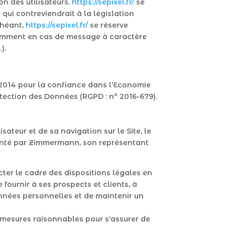
on des utilisateurs.
https://sepixel.fr/
se
qui contreviendrait à la législation
chéant,
https://sepixel.fr/
se réserve
notamment en cas de message à caractère
).
 2014 pour la confiance dans l’Economie
tection des Données (RGPD : n° 2016-679).
ateur et de sa navigation sur le Site, le
enté par Zimmermann, son représentant
ter le cadre des dispositions légales en
 fournir à ses prospects et clients, à
onnées personnelles et de maintenir un
 mesures raisonnables pour s’assurer de