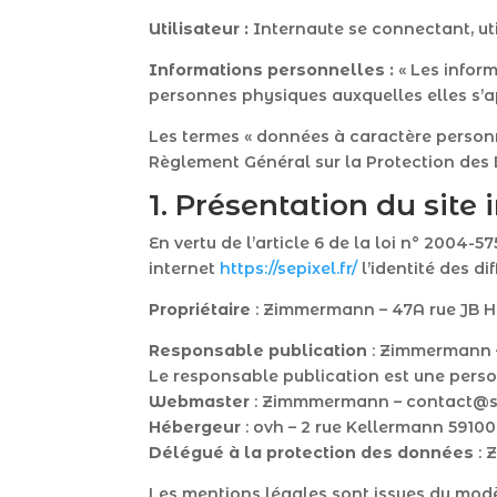
Utilisateur :
Internaute se connectant, uti
Informations personnelles :
« Les inform
personnes physiques auxquelles elles s’appl
Les termes « données à caractère personnel
Règlement Général sur la Protection des 
1. Présentation du site 
En vertu de l’article 6 de la loi n° 2004-5
internet
https://sepixel.fr/
l’identité des di
Propriétaire
: Zimmermann – 47A rue JB H
Responsable publication
: Zimmermann 
Le responsable publication est une pers
Webmaster
: Zimmmermann – contact@se
Hébergeur
: ovh – 2 rue Kellermann 5910
Délégué à la protection des données
: 
Les mentions légales sont issues du mod