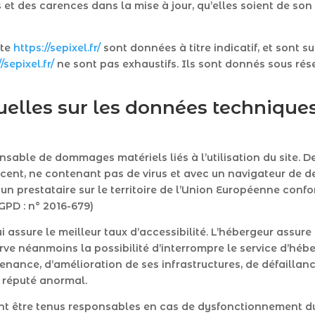
t des carences dans la mise à jour, qu’elles soient de son fa
ite
https://sepixel.fr/
sont données à titre indicatif, et sont su
/sepixel.fr/
ne sont pas exhaustifs. Ils sont donnés sous rés
uelles sur les données techniques
sable de dommages matériels liés à l’utilisation du site. De 
récent, ne contenant pas de virus et avec un navigateur de d
un prestataire sur le territoire de l’Union Européenne con
GPD : n° 2016-679)
ui assure le meilleur taux d’accessibilité. L’hébergeur assur
éserve néanmoins la possibilité d’interrompre le service d’hé
ance, d’amélioration de ses infrastructures, de défaillance
c réputé anormal.
nt être tenus responsables en cas de dysfonctionnement du