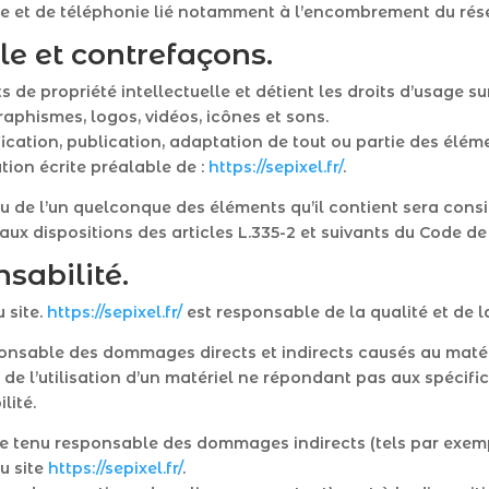
ue et de téléphonie lié notamment à l’encombrement du rés
lle et contrefaçons.
s de propriété intellectuelle et détient les droits d’usage su
raphismes, logos, vidéos, icônes et sons.
ication, publication, adaptation de tout ou partie des éléme
ation écrite préalable de :
https://sepixel.fr/
.
 ou de l’un quelconque des éléments qu’il contient sera con
x dispositions des articles L.335-2 et suivants du Code de 
nsabilité.
 site.
https://sepixel.fr/
est responsable de la qualité et de la
nsable des dommages directs et indirects causés au matériel 
it de l’utilisation d’un matériel ne répondant pas aux spécifi
lité.
e tenu responsable des dommages indirects (tels par exem
du site
https://sepixel.fr/
.